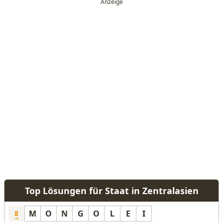
Top Lösungen für Staat in Zentralasien
M
O
N
G
O
L
E
I
8