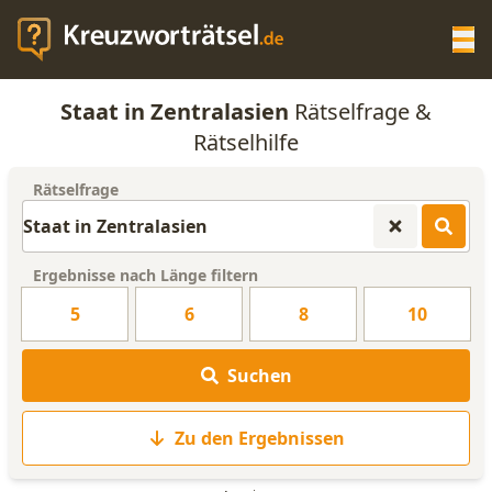
Op
Staat in Zentralasien
Rätselfrage &
KREUZWORTRÄTSEL-HILFE
Rätselhilfe
Rätselfrage
SCRABBLE HILFE
ANAGRAMM-GENERATOR
Ergebnisse nach Länge filtern
5
6
8
10
WORTLISTE
Suchen
Zu den Ergebnissen