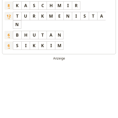
K
A
S
C
H
M
I
R
8
T
U
R
K
M
E
N
I
S
T
A
12
N
B
H
U
T
A
N
6
S
I
K
K
I
M
6