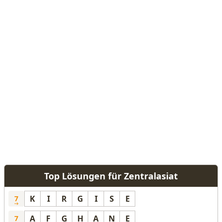
Top Lösungen für Zentralasiat
K
I
R
G
I
S
E
7
A
F
G
H
A
N
E
7