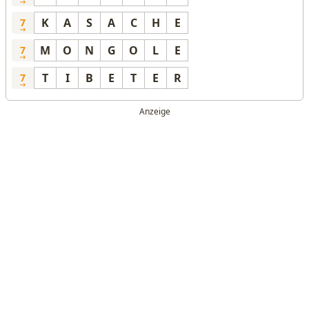
K
A
S
A
C
H
E
7
M
O
N
G
O
L
E
7
T
I
B
E
T
E
R
7