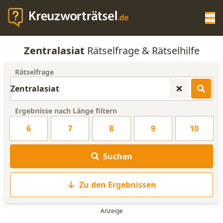
Op
Zentralasiat
Rätselfrage & Rätselhilfe
KREUZWORTRÄTSEL-HILFE
Rätselfrage
SCRABBLE HILFE
Ergebnisse nach Länge filtern
ANAGRAMM-GENERATOR
6
7
8
9
10
WORTLISTE
Suchen
Zu den Ergebnissen