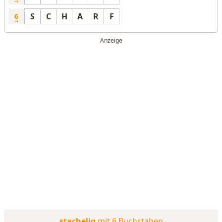
S
C
H
A
R
F
6
stachelig
mit 6 Buchstaben