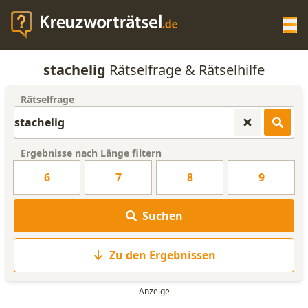
Op
stachelig
Rätselfrage & Rätselhilfe
KREUZWORTRÄTSEL-HILFE
Rätselfrage
SCRABBLE HILFE
Ergebnisse nach Länge filtern
ANAGRAMM-GENERATOR
6
7
8
9
WORTLISTE
Suchen
Zu den Ergebnissen