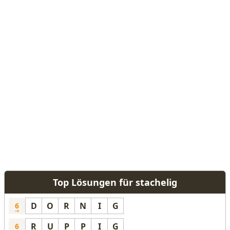
Top Lösungen für stachelig
D
O
R
N
I
G
6
R
U
P
P
I
G
6