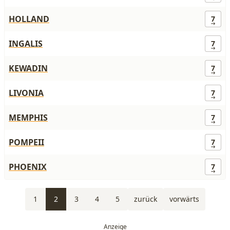
HOLLAND
7
INGALIS
7
KEWADIN
7
LIVONIA
7
MEMPHIS
7
POMPEII
7
PHOENIX
7
1
2
3
4
5
zurück
vorwärts