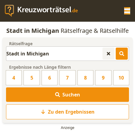
Op
Stadt in Michigan
Rätselfrage & Rätselhilfe
KREUZWORTRÄTSEL-HILFE
Rätselfrage
SCRABBLE HILFE
Ergebnisse nach Länge filtern
ANAGRAMM-GENERATOR
4
5
6
7
8
9
10
WORTLISTE
Suchen
Zu den Ergebnissen