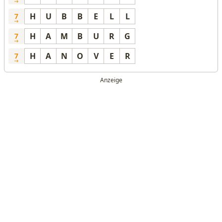
H
U
B
B
E
L
L
7
H
A
M
B
U
R
G
7
H
A
N
O
V
E
R
7