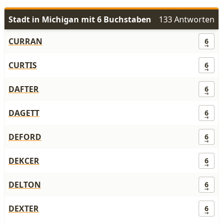
Stadt in Michigan mit 6 Buchstaben
133 Antworten
CURRAN
6
CURTIS
6
DAFTER
6
DAGETT
6
DEFORD
6
DEKCER
6
DELTON
6
DEXTER
6