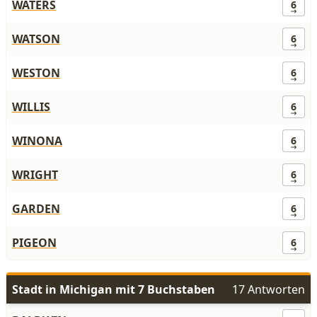
WATERS
6
WATSON
6
WESTON
6
WILLIS
6
WINONA
6
WRIGHT
6
GARDEN
6
PIGEON
6
Stadt in Michigan mit 7 Buchstaben
17 Antworten