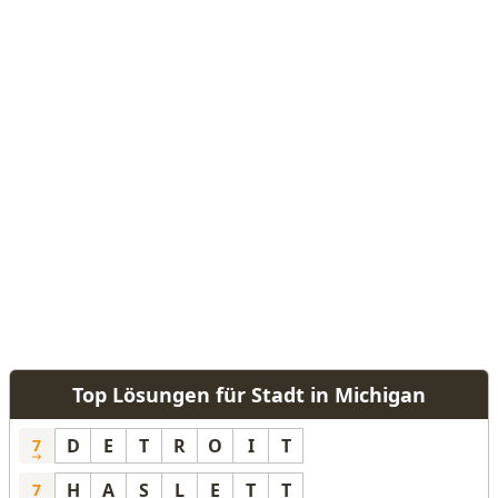
Top Lösungen für Stadt in Michigan
D
E
T
R
O
I
T
7
H
A
S
L
E
T
T
7