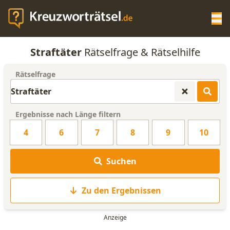
Op
Straftäter
Rätselfrage & Rätselhilfe
KREUZWORTRÄTSEL-HILFE
Rätselfrage
SCRABBLE HILFE
Ergebnisse nach Länge filtern
ANAGRAMM-GENERATOR
4
6
7
8
9
10
WORTLISTE
Suchen
Zu den Ergebnissen