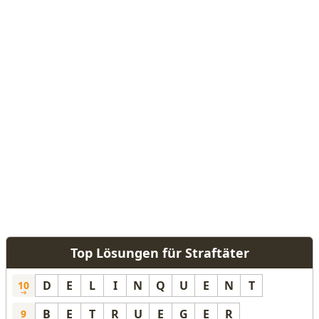
Top Lösungen für Straftäter
D
E
L
I
N
Q
U
E
N
T
10
B
E
T
R
U
E
G
E
R
9