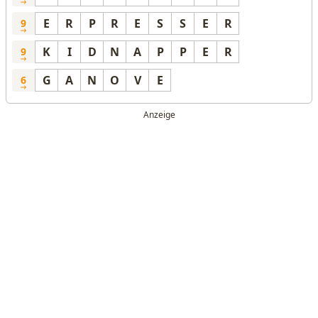
E
R
P
R
E
S
S
E
R
9
K
I
D
N
A
P
P
E
R
9
G
A
N
O
V
E
6