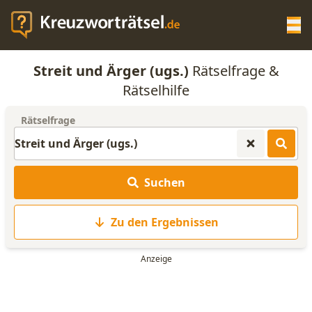
Op
Streit und Ärger (ugs.)
Rätselfrage &
KREUZWORTRÄTSEL-HILFE
Rätselhilfe
Rätselfrage
SCRABBLE HILFE
ANAGRAMM-GENERATOR
Suchen
WORTLISTE
Zu den Ergebnissen