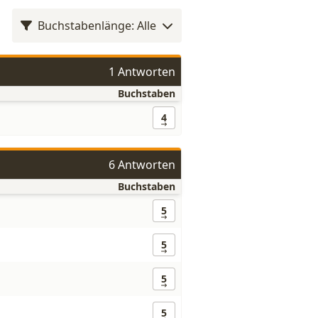
Buchstabenlänge: Alle
1 Antworten
Buchstaben
4
6 Antworten
Buchstaben
5
5
5
5