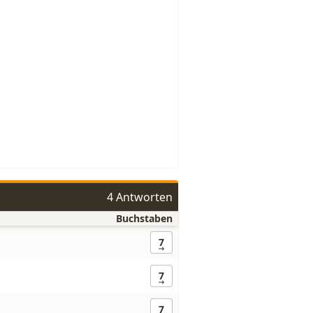
4 Antworten
Buchstaben
7
7
7