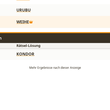
URUBU
WEIHE
n
Rätsel-Lösung
KONDOR