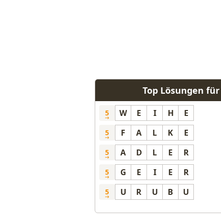
Top Lösungen für
W
E
I
H
E
5
F
A
L
K
E
5
A
D
L
E
R
5
G
E
I
E
R
5
U
R
U
B
U
5