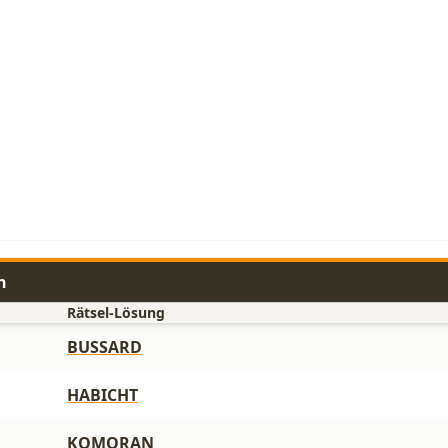
n
Rätsel-Lösung
BUSSARD
HABICHT
KOMORAN