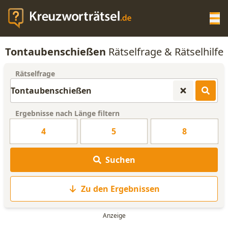
Op
Tontaubenschießen
Rätselfrage & Rätselhilfe
KREUZWORTRÄTSEL-HILFE
Rätselfrage
SCRABBLE HILFE
Ergebnisse nach Länge filtern
ANAGRAMM-GENERATOR
4
5
8
WORTLISTE
Suchen
Zu den Ergebnissen