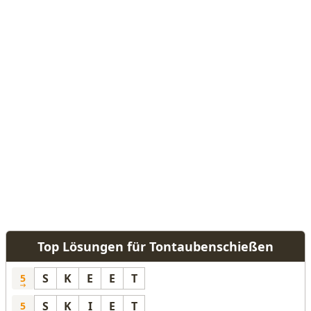
Top Lösungen für Tontaubenschießen
S
K
E
E
T
5
S
K
I
E
T
5