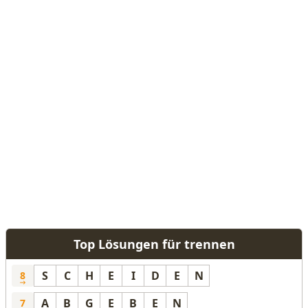
Top Lösungen für trennen
S
C
H
E
I
D
E
N
8
A
B
G
E
B
E
N
7