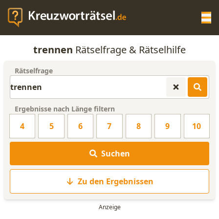
Op
trennen
Rätselfrage & Rätselhilfe
KREUZWORTRÄTSEL-HILFE
Rätselfrage
SCRABBLE HILFE
Ergebnisse nach Länge filtern
ANAGRAMM-GENERATOR
4
5
6
7
8
9
10
WORTLISTE
Suchen
Zu den Ergebnissen