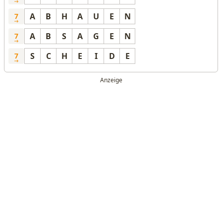
A
B
H
A
U
E
N
7
A
B
S
A
G
E
N
7
S
C
H
E
I
D
E
7