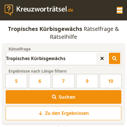
Op
Tropisches Kürbisgewächs
Rätselfrage &
KREUZWORTRÄTSEL-HILFE
Rätselhilfe
Rätselfrage
SCRABBLE HILFE
ANAGRAMM-GENERATOR
Ergebnisse nach Länge filtern
5
6
7
9
10
WORTLISTE
Suchen
Zu den Ergebnissen