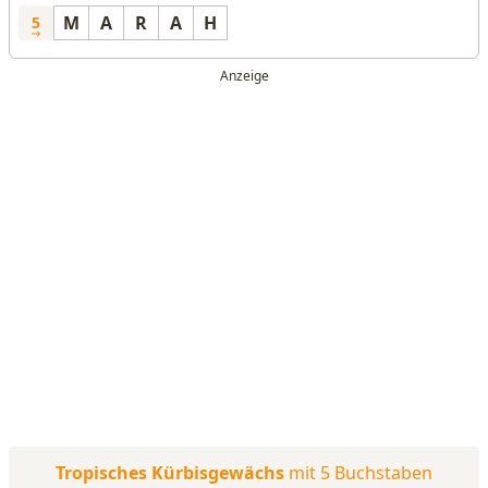
M
A
R
A
H
5
Tropisches Kürbisgewächs
mit 5 Buchstaben