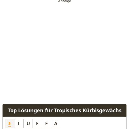
Top Lösungen für Tropisches Kürbisgewächs
L
U
F
F
A
5