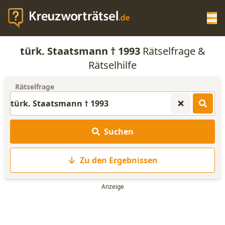
Op
türk. Staatsmann † 1993
Rätselfrage &
KREUZWORTRÄTSEL-HILFE
Rätselhilfe
Rätselfrage
SCRABBLE HILFE
ANAGRAMM-GENERATOR
Suchen
WORTLISTE
Zu den Ergebnissen