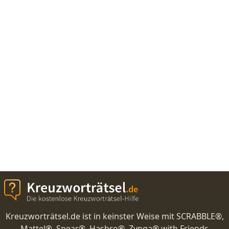
Kreuzworträtsel.de ist in keinster Weise mit SCRABBLE®,
Mattel®, Spear®, Hasbro®, Zynga® with Friends