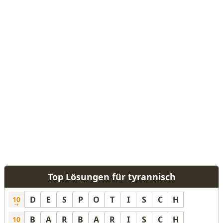
Top Lösungen für tyrannisch
D
E
S
P
O
T
I
S
C
H
10
B
A
R
B
A
R
I
S
C
H
10