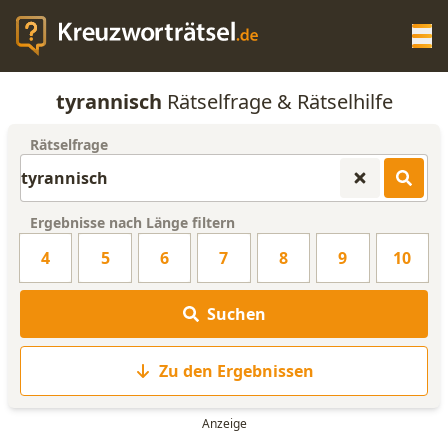
Op
tyrannisch
Rätselfrage & Rätselhilfe
KREUZWORTRÄTSEL-HILFE
Rätselfrage
SCRABBLE HILFE
Ergebnisse nach Länge filtern
ANAGRAMM-GENERATOR
4
5
6
7
8
9
10
WORTLISTE
Suchen
Zu den Ergebnissen