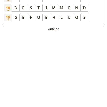
B
E
S
T
I
M
M
E
N
D
10
G
E
F
U
E
H
L
L
O
S
10