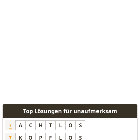
Top Lösungen für unaufmerksam
A
C
H
T
L
O
S
7
K
O
P
F
L
O
S
7