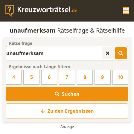
Op
unaufmerksam
Rätselfrage & Rätselhilfe
KREUZWORTRÄTSEL-HILFE
Rätselfrage
SCRABBLE HILFE
Ergebnisse nach Länge filtern
ANAGRAMM-GENERATOR
4
5
6
7
8
9
10
WORTLISTE
Suchen
Zu den Ergebnissen