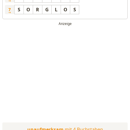
S
O
R
G
L
O
S
7
unaufmerksam
mit 4 Buchstaben