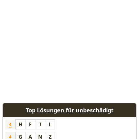
Top Lösungen für unbeschädigt
H
E
I
L
4
G
A
N
Z
4