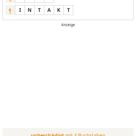
I
N
T
A
K
T
6
unbeschädigt
mit 4 Buchstaben