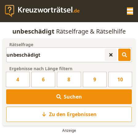
Op
unbeschädigt
Rätselfrage & Rätselhilfe
KREUZWORTRÄTSEL-HILFE
Rätselfrage
SCRABBLE HILFE
Ergebnisse nach Länge filtern
ANAGRAMM-GENERATOR
4
6
8
9
10
WORTLISTE
Suchen
Zu den Ergebnissen