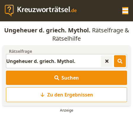
Op
Ungeheuer d. griech. Mythol.
Rätselfrage &
KREUZWORTRÄTSEL-HILFE
Rätselhilfe
Rätselfrage
SCRABBLE HILFE
ANAGRAMM-GENERATOR
Suchen
WORTLISTE
Zu den Ergebnissen