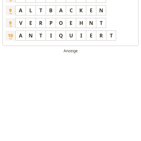
A
L
T
B
A
C
K
E
N
9
V
E
R
P
O
E
H
N
T
9
A
N
T
I
Q
U
I
E
R
T
10