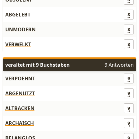
ABGELEBT
8
UNMODERN
8
VERWELKT
8
veraltet mit 9 Buchstaben
9 Antworten
VERPOEHNT
9
ABGENUTZT
9
ALTBACKEN
9
ARCHAISCH
9
BELANGLOS
9