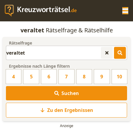
Op
veraltet
Rätselfrage & Rätselhilfe
KREUZWORTRÄTSEL-HILFE
Rätselfrage
SCRABBLE HILFE
Ergebnisse nach Länge filtern
ANAGRAMM-GENERATOR
4
5
6
7
8
9
10
WORTLISTE
Suchen
Zu den Ergebnissen