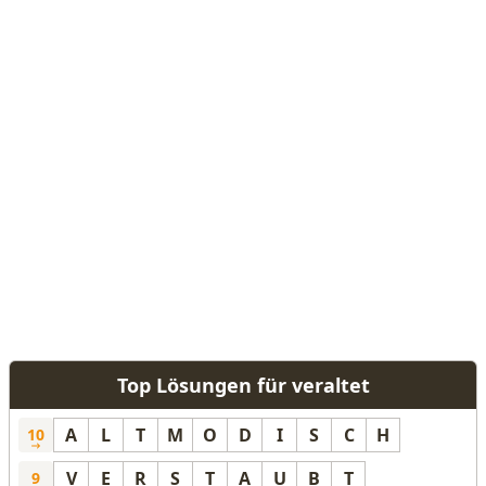
Top Lösungen für veraltet
A
L
T
M
O
D
I
S
C
H
10
V
E
R
S
T
A
U
B
T
9