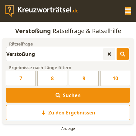
Op
Verstoßung
Rätselfrage & Rätselhilfe
KREUZWORTRÄTSEL-HILFE
Rätselfrage
SCRABBLE HILFE
Ergebnisse nach Länge filtern
ANAGRAMM-GENERATOR
7
8
9
10
WORTLISTE
Suchen
Zu den Ergebnissen