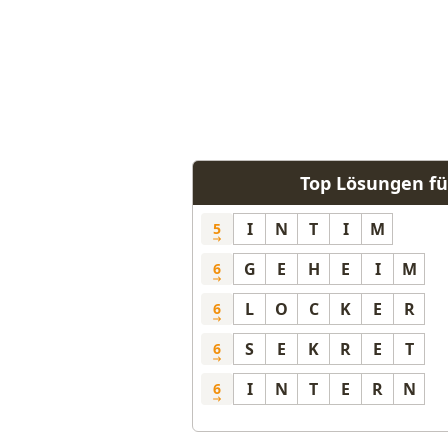
Top Lösungen fü
I
N
T
I
M
5
G
E
H
E
I
M
6
L
O
C
K
E
R
6
S
E
K
R
E
T
6
I
N
T
E
R
N
6