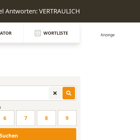
el Antworten: VERTRAULICH
ATOR
WORTLISTE
n
6
7
8
9
Suchen