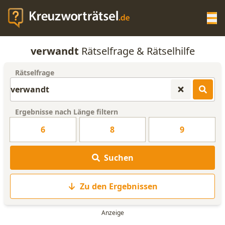
Op
verwandt
Rätselfrage & Rätselhilfe
KREUZWORTRÄTSEL-HILFE
Rätselfrage
SCRABBLE HILFE
Ergebnisse nach Länge filtern
ANAGRAMM-GENERATOR
6
8
9
WORTLISTE
Suchen
Zu den Ergebnissen