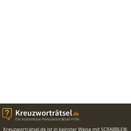
Kreuzworträtsel.de ist in keinster Weise mit SCRABBLE®,