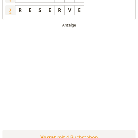
R
E
S
E
R
V
E
7
Vorrat
mit 4 Buchstaben