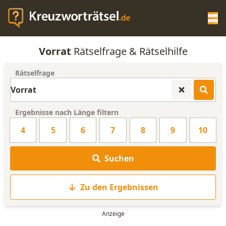
Op
Vorrat
Rätselfrage & Rätselhilfe
KREUZWORTRÄTSEL-HILFE
Rätselfrage
SCRABBLE HILFE
Ergebnisse nach Länge filtern
ANAGRAMM-GENERATOR
4
5
6
7
8
9
10
WORTLISTE
Suchen
Zu den Ergebnissen