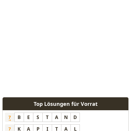
Top Lösungen für Vorrat
B
E
S
T
A
N
D
7
K
A
P
I
T
A
L
7