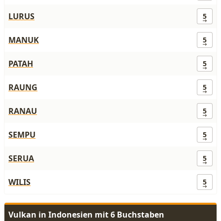
LURUS
5
MANUK
5
PATAH
5
RAUNG
5
RANAU
5
SEMPU
5
SERUA
5
WILIS
5
Vulkan in Indonesien mit 6 Buchstaben