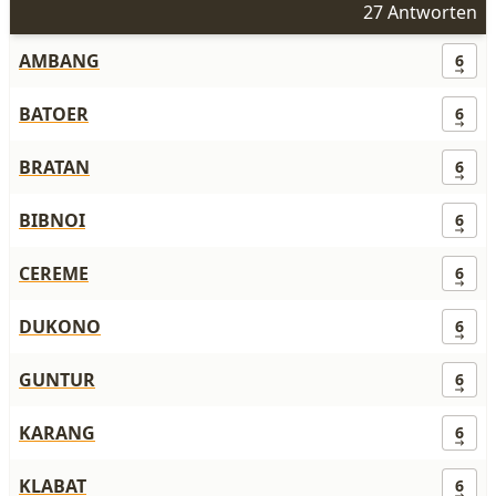
27 Antworten
AMBANG
6
BATOER
6
BRATAN
6
BIBNOI
6
CEREME
6
DUKONO
6
GUNTUR
6
KARANG
6
KLABAT
6