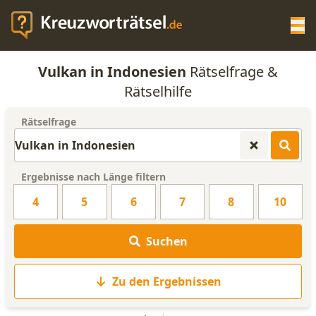
Op
Vulkan in Indonesien
Rätselfrage &
KREUZWORTRÄTSEL-HILFE
Rätselhilfe
Rätselfrage
SCRABBLE HILFE
ANAGRAMM-GENERATOR
Ergebnisse nach Länge filtern
4
5
6
7
8
10
WORTLISTE
Suchen
Zu den Ergebnissen