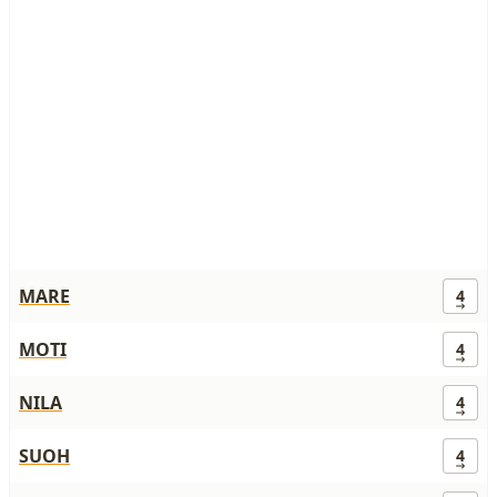
MARE
4
MOTI
4
NILA
4
SUOH
4