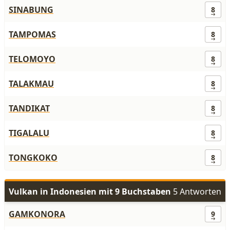
SINABUNG
8
TAMPOMAS
8
TELOMOYO
8
TALAKMAU
8
TANDIKAT
8
TIGALALU
8
TONGKOKO
8
Vulkan in Indonesien mit 9 Buchstaben
5 Antworten
GAMKONORA
9