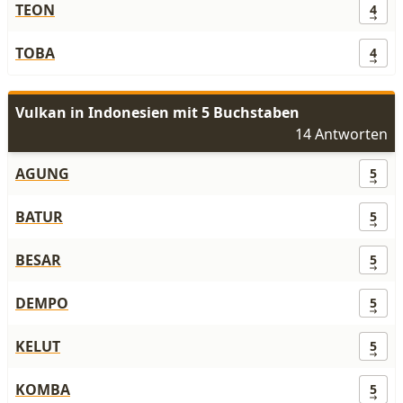
TEON
4
TOBA
4
Vulkan in Indonesien mit 5 Buchstaben
14 Antworten
AGUNG
5
BATUR
5
BESAR
5
DEMPO
5
KELUT
5
KOMBA
5