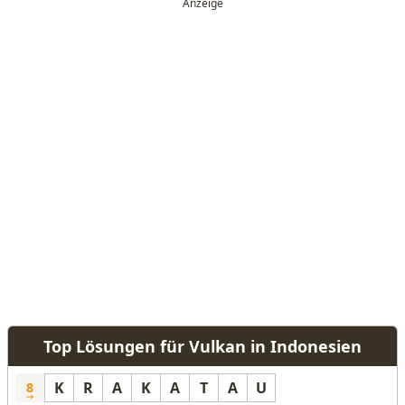
Top Lösungen für Vulkan in Indonesien
K
R
A
K
A
T
A
U
8