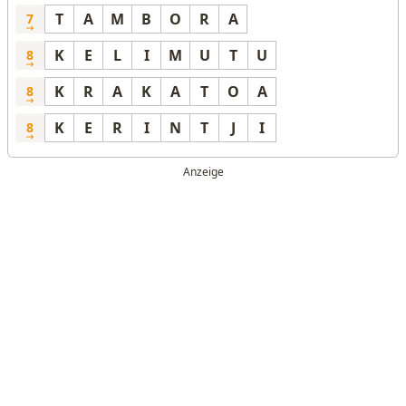
T
A
M
B
O
R
A
7
K
E
L
I
M
U
T
U
8
K
R
A
K
A
T
O
A
8
K
E
R
I
N
T
J
I
8