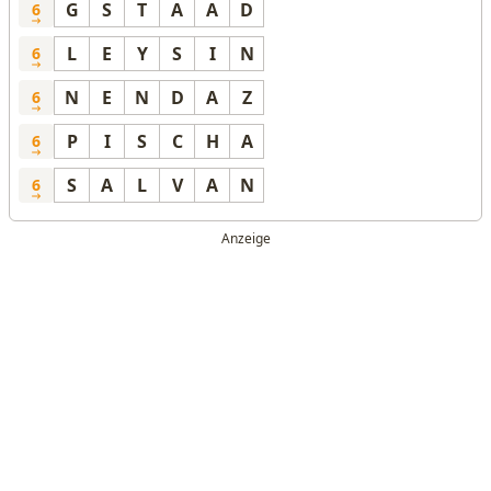
G
S
T
A
A
D
6
L
E
Y
S
I
N
6
N
E
N
D
A
Z
6
P
I
S
C
H
A
6
S
A
L
V
A
N
6