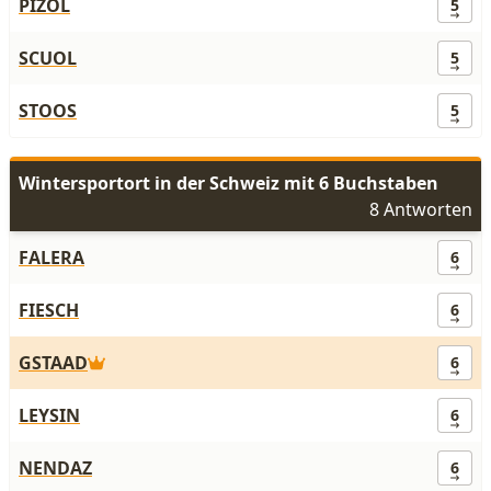
PIZOL
5
SCUOL
5
STOOS
5
Wintersportort in der Schweiz mit 6 Buchstaben
8 Antworten
FALERA
6
FIESCH
6
GSTAAD
6
LEYSIN
6
NENDAZ
6