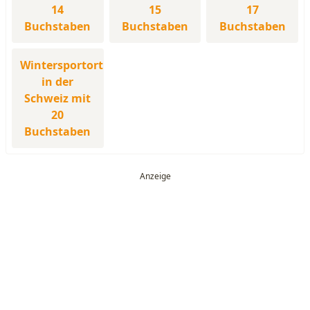
14
15
17
Buchstaben
Buchstaben
Buchstaben
Wintersportort
in der
Schweiz mit
20
Buchstaben