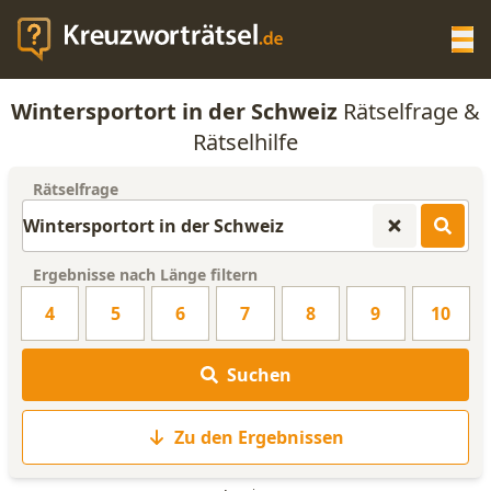
Op
Wintersportort in der Schweiz
Rätselfrage &
KREUZWORTRÄTSEL-HILFE
Rätselhilfe
Rätselfrage
SCRABBLE HILFE
ANAGRAMM-GENERATOR
Ergebnisse nach Länge filtern
4
5
6
7
8
9
10
WORTLISTE
Suchen
Zu den Ergebnissen