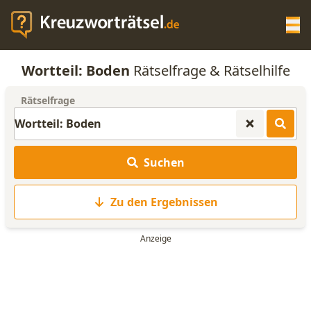
Op
Wortteil: Boden
Rätselfrage & Rätselhilfe
KREUZWORTRÄTSEL-HILFE
Rätselfrage
SCRABBLE HILFE
Suchen
ANAGRAMM-GENERATOR
Zu den Ergebnissen
WORTLISTE