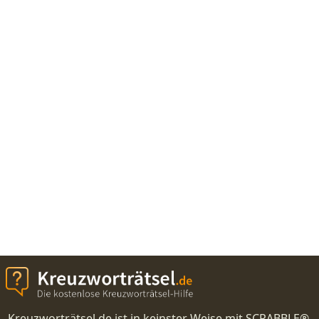
Kreuzworträtsel.de ist in keinster Weise mit SCRABBLE®,