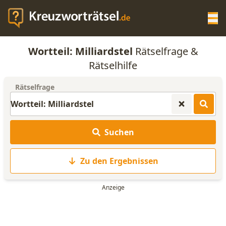
Op
Wortteil: Milliardstel
Rätselfrage &
KREUZWORTRÄTSEL-HILFE
Rätselhilfe
Rätselfrage
SCRABBLE HILFE
ANAGRAMM-GENERATOR
Suchen
WORTLISTE
Zu den Ergebnissen