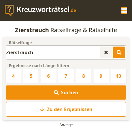
Op
Zierstrauch
Rätselfrage & Rätselhilfe
KREUZWORTRÄTSEL-HILFE
Rätselfrage
SCRABBLE HILFE
Ergebnisse nach Länge filtern
ANAGRAMM-GENERATOR
4
5
6
7
8
9
10
WORTLISTE
Suchen
Zu den Ergebnissen