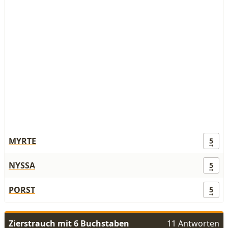
MYRTE
5
NYSSA
5
PORST
5
Zierstrauch mit 6 Buchstaben
11 Antworten