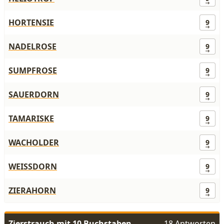
HORTENSIE
9
NADELROSE
9
SUMPFROSE
9
SAUERDORN
9
TAMARISKE
9
WACHOLDER
9
WEISSDORN
9
ZIERAHORN
9
Zierstrauch mit 10 Buchstaben
18 Antworten