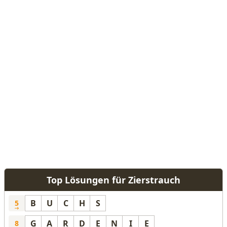
Top Lösungen für Zierstrauch
B
U
C
H
S
5
G
A
R
D
E
N
I
E
8