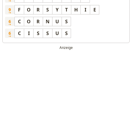
F
O
R
S
Y
T
H
I
E
9
C
O
R
N
U
S
6
C
I
S
S
U
S
6