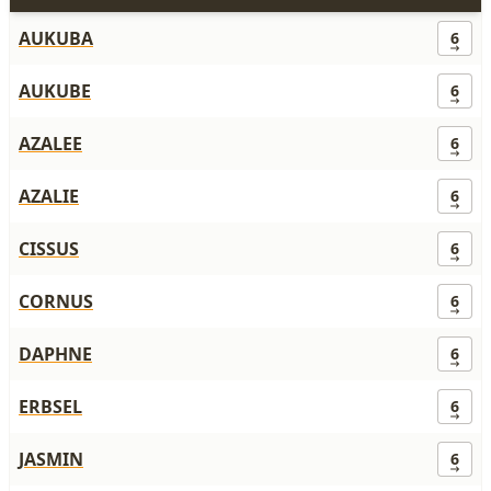
AUKUBA
6
AUKUBE
6
AZALEE
6
AZALIE
6
CISSUS
6
CORNUS
6
DAPHNE
6
ERBSEL
6
JASMIN
6