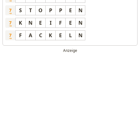
S
T
O
P
P
E
N
7
K
N
E
I
F
E
N
7
F
A
C
K
E
L
N
7