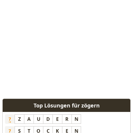
Top Lösungen für zögern
Z
A
U
D
E
R
N
7
S
T
O
C
K
E
N
7