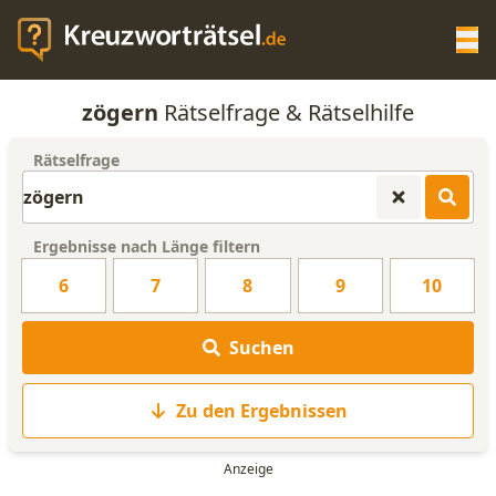
Op
zögern
Rätselfrage & Rätselhilfe
KREUZWORTRÄTSEL-HILFE
Rätselfrage
SCRABBLE HILFE
Ergebnisse nach Länge filtern
ANAGRAMM-GENERATOR
6
7
8
9
10
WORTLISTE
Suchen
Zu den Ergebnissen