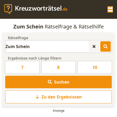
Op
Zum Schein
Rätselfrage & Rätselhilfe
KREUZWORTRÄTSEL-HILFE
Rätselfrage
SCRABBLE HILFE
Ergebnisse nach Länge filtern
ANAGRAMM-GENERATOR
7
8
10
WORTLISTE
Suchen
Zu den Ergebnissen