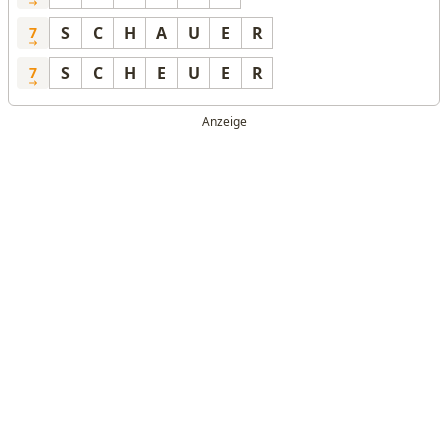
S
C
H
A
U
E
R
7
S
C
H
E
U
E
R
7