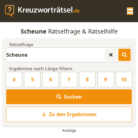
Op
Scheune
Rätselfrage & Rätselhilfe
KREUZWORTRÄTSEL-HILFE
Rätselfrage
SCRABBLE HILFE
Ergebnisse nach Länge filtern
ANAGRAMM-GENERATOR
4
5
6
7
8
9
10
WORTLISTE
Suchen
Zu den Ergebnissen