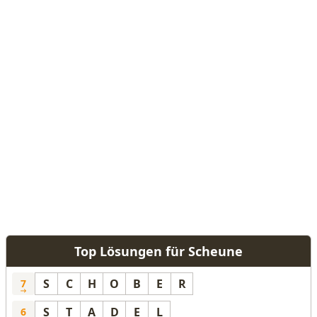
Top Lösungen für Scheune
S
C
H
O
B
E
R
7
S
T
A
D
E
L
6