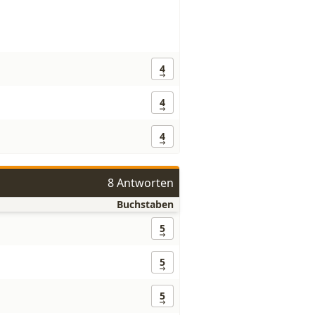
4
4
4
8 Antworten
Buchstaben
5
5
5