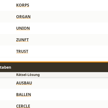
KORPS
ORGAN
UNION
ZUNFT
TRUST
staben
Rätsel-Lösung
AUSBAU
BALLEN
CERCLE