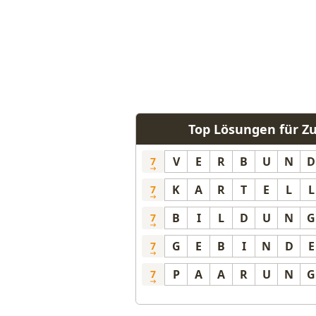
Top Lösungen für 
V
E
R
B
U
N
D
7
K
A
R
T
E
L
L
7
B
I
L
D
U
N
G
7
G
E
B
I
N
D
E
7
P
A
A
R
U
N
G
7