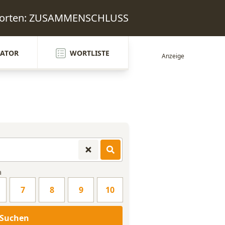
tworten: ZUSAMMENSCHLUSS
ATOR
WORTLISTE
n
7
8
9
10
Suchen