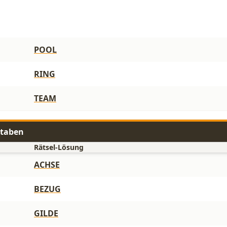
POOL
RING
TEAM
staben
Rätsel-Lösung
ACHSE
BEZUG
GILDE