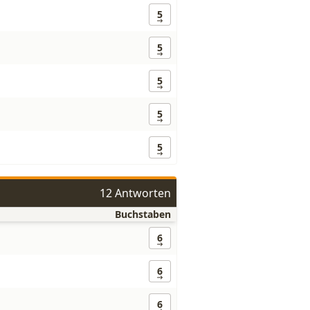
5
5
5
5
5
12 Antworten
Buchstaben
6
6
6