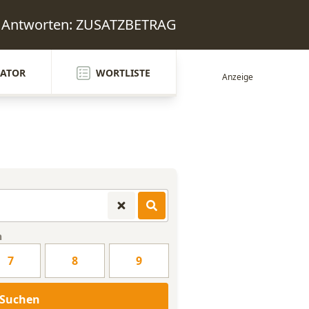
l Antworten: ZUSATZBETRAG
ATOR
WORTLISTE
n
7
8
9
Suchen