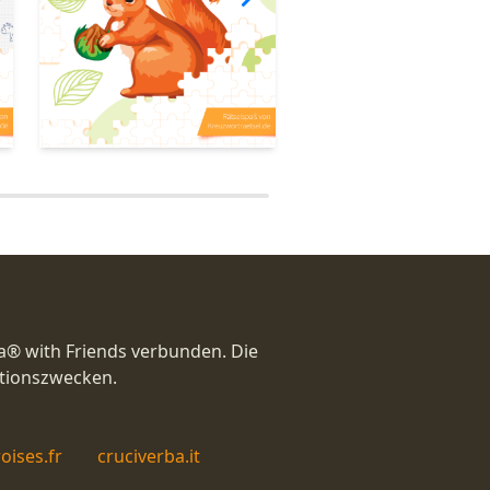
a® with Friends verbunden. Die
ationszwecken.
oises.fr
cruciverba.it