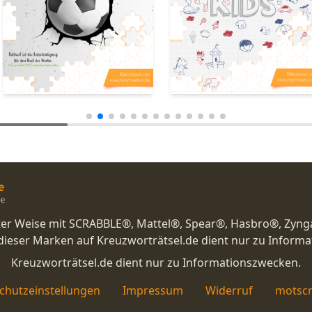
nster Weise mit SCRABBLE®, Mattel®, Spear®, Hasbro®, Zyng
eser Marken auf Kreuzworträtsel.de dient nur zu Inform
Kreuzworträtsel.de dient nur zu Informationszwecken.
chutzeinstellungen
Impressum
Widerruf
motscr