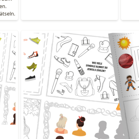
en.
ätseln.