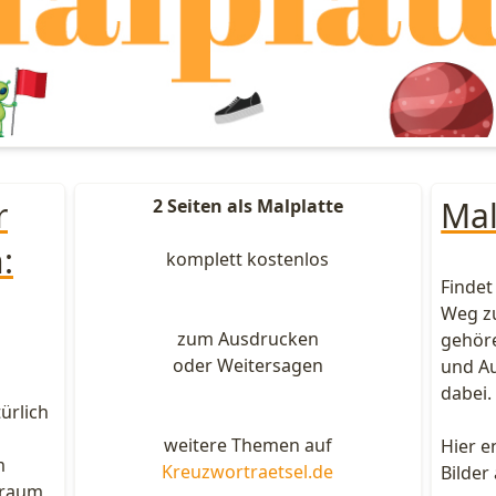
r
Mal
2 Seiten als Malplatte
:
komplett kostenlos
Findet
Weg z
zum Ausdrucken
gehöre
oder Weitersagen
und Au
dabei.
ürlich
weitere Themen auf
Hier e
m
Kreuzwortraetsel.de
Bilder
traum