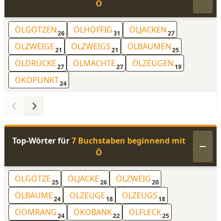
Ö
ÖLGÖTZEN
ÖLHÖFFIG
ÖLJACKEN
26
31
27
ÖLZWEIGE
ÖLZWEIGS
ÖLBÄUMEN
21
21
25
ÖLDRÜCKE
ÖLMÄCHTE
ÖLZEUGEN
27
27
19
ÖKOPUNKT
24
Top-Wörter für
7 Buchstaben beginnend mit
Ö
ÖLGÖTZE
ÖLJACKE
ÖLZWEIG
25
26
20
ÖLBÄUME
ÖLZEUGE
ÖLZEUGS
24
18
18
ÖÖMRANG
ÖKOBANK
ÖLFLECK
24
22
25