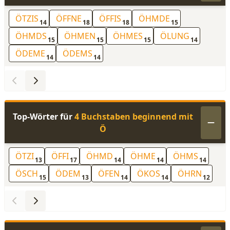
ÖTZIS
ÖFFNE
ÖFFIS
ÖHMDE
14
18
18
15
ÖHMDS
ÖHMEN
ÖHMES
ÖLUNG
15
15
15
14
ÖDEME
ÖDEMS
14
14
Top-Wörter für
4 Buchstaben beginnend mit
Ö
ÖTZI
ÖFFI
ÖHMD
ÖHME
ÖHMS
13
17
14
14
14
ÖSCH
ÖDEM
ÖFEN
ÖKOS
ÖHRN
15
13
14
14
12