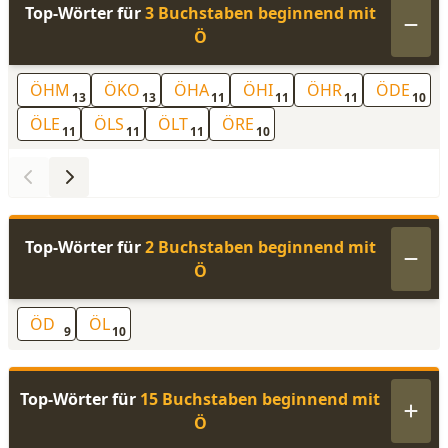
Top-Wörter für
3 Buchstaben beginnend mit
Ö
ÖHM
ÖKO
ÖHA
ÖHI
ÖHR
ÖDE
13
13
11
11
11
10
ÖLE
ÖLS
ÖLT
ÖRE
11
11
11
10
Top-Wörter für
2 Buchstaben beginnend mit
Ö
ÖD
ÖL
9
10
Top-Wörter für
15 Buchstaben beginnend mit
Ö