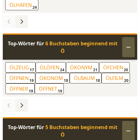
ÖLHÄFEN
24
Top-Wörter für
6 Buchstaben beginnend mit
Ö
ÖLZEUG
ÖLÖFEN
ÖKONYM
ÖFCHEN
17
24
21
20
ÖFFNEN
ÖKONOM
ÖLBAUM
ÖLFILM
19
18
18
20
ÖFFNER
ÖFFNET
19
19
Top-Wörter für
5 Buchstaben beginnend mit
Ö