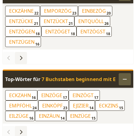
ECKZÄHNE
EMPORZÖG
EINBEZÖG
22
23
20
ENTZÜCKE
ENTZÜCKT
ENTQUÖLL
21
21
26
ENTZÖGEN
ENTZÖGET
ENTZÖGST
18
18
18
ENTZÜGEN
16
Top-Wörter für
7 Buchstaben beginnend mit E
ECKZAHN
EINZÖGE
EINZÖGT
16
17
17
EMPFÖHL
EINKÖPF
EJIZIER
ECKZINS
24
23
14
15
EILZÜGE
EINZÄUN
EINZÜGE
16
14
15