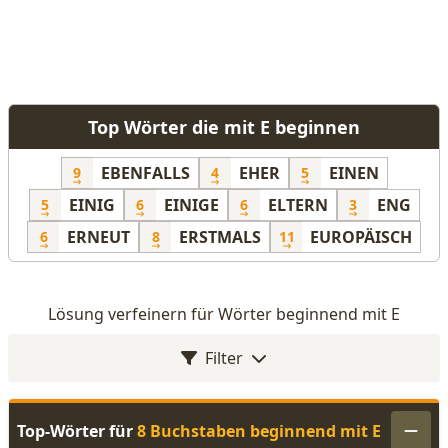
Top Wörter die mit E beginnen
EBENFALLS
EHER
EINEN
9
4
5
EINIG
EINIGE
ELTERN
ENG
5
6
6
3
ERNEUT
ERSTMALS
EUROPÄISCH
6
8
11
Lösung verfeinern für Wörter beginnend mit E
Filter
Top-Wörter für
8 Buchstaben beginnend mit E