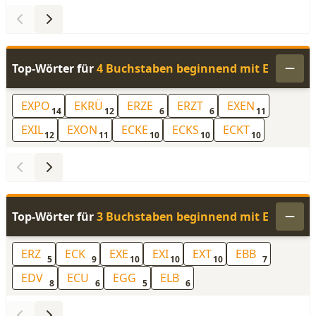
Top-Wörter für
4 Buchstaben beginnend mit E
EXPO
EKRÜ
ERZE
ERZT
EXEN
14
12
6
6
11
EXIL
EXON
ECKE
ECKS
ECKT
12
11
10
10
10
Top-Wörter für
3 Buchstaben beginnend mit E
ERZ
ECK
EXE
EXI
EXT
EBB
5
9
10
10
10
7
EDV
ECU
EGG
ELB
8
6
5
6