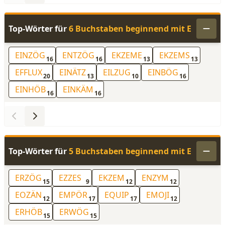
Top-Wörter für
6 Buchstaben beginnend mit E
EINZÖG
ENTZÖG
EKZEME
EKZEMS
16
16
13
13
EFFLUX
EINÄTZ
EILZUG
EINBÖG
20
13
10
16
EINHÖB
EINKÄM
16
16
Top-Wörter für
5 Buchstaben beginnend mit E
ERZÖG
EZZES
EKZEM
ENZYM
15
9
12
12
EOZÄN
EMPÖR
EQUIP
EMOJI
12
17
17
12
ERHÖB
ERWÖG
15
15