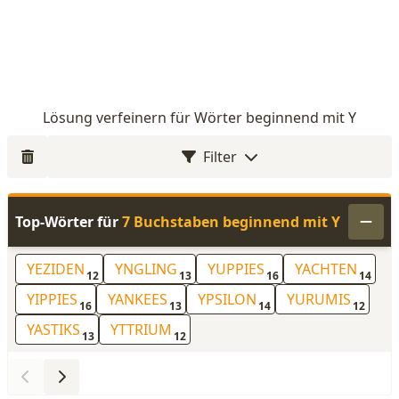
Lösung verfeinern für Wörter beginnend mit Y
Filter
Top-Wörter für
7 Buchstaben beginnend mit Y
YEZIDEN
YNGLING
YUPPIES
YACHTEN
12
13
16
14
YIPPIES
YANKEES
YPSILON
YURUMIS
16
13
14
12
YASTIKS
YTTRIUM
13
12