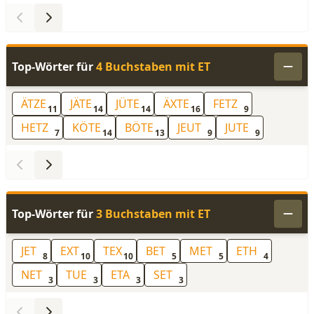
Top-Wörter für
4 Buchstaben mit ET
ÄTZE
JÄTE
JÜTE
ÄXTE
FETZ
11
14
14
16
9
HETZ
KÖTE
BÖTE
JEUT
JUTE
7
14
13
9
9
Top-Wörter für
3 Buchstaben mit ET
JET
EXT
TEX
BET
MET
ETH
8
10
10
5
5
4
NET
TUE
ETA
SET
3
3
3
3