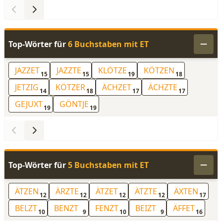
Top-Wörter für
6 Buchstaben mit ET
JAZZET
JAZZTE
KLÖTZE
KÖTZEN
15
15
19
18
JETZIG
KÖTZER
ÄCHZET
ÄCHZTE
14
18
17
17
GEJUXT
GÖNTJE
19
19
Top-Wörter für
5 Buchstaben mit ET
ÄTZEN
ÄRZTE
ÄTZET
ÄTZTE
ÄXTEN
12
12
12
12
17
BELZT
BENZT
FENZT
BEIZT
ÄFFET
10
9
10
9
16