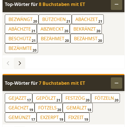
Top-Wörter für
8 Buchstaben mit ET
BEZWÄNGT
BÜTZCHEN
ABÄCHZET
20
21
21
ABÄCHZTE
ABZWECKT
BEKRÄNZT
21
20
20
BESCHÜTZ
BEZÄHMET
BEZÄHMST
21
20
20
BEZÄHMTE
20
Top-Wörter für
7 Buchstaben mit ET
GEJAZZT
GEPÖLZT
FESTZÖG
FÖTZELN
17
21
20
20
GEÄCHZT
FÖTZELS
GEMÄLZT
19
20
18
GEMÜNZT
EXZERPT
FIXZEIT
17
19
19