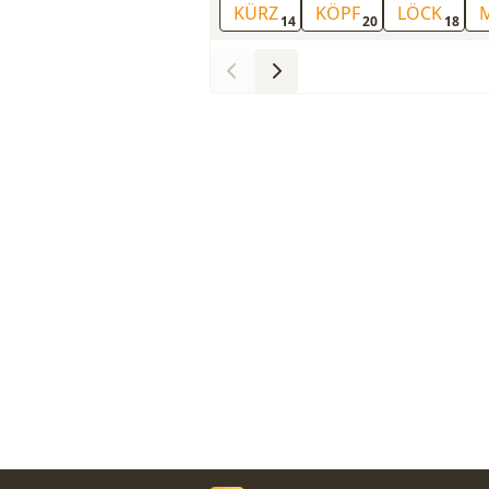
KÜRZ
KÖPF
LÖCK
14
20
18