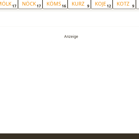
MÖLK
NÖCK
KÖMS
KURZ
KOJE
KOTZ
17
17
16
9
12
9