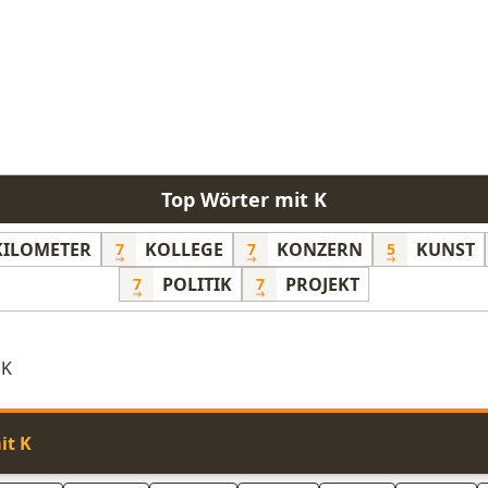
Top Wörter mit K
KILOMETER
KOLLEGE
KONZERN
KUNST
7
7
5
POLITIK
PROJEKT
7
7
 K
it K