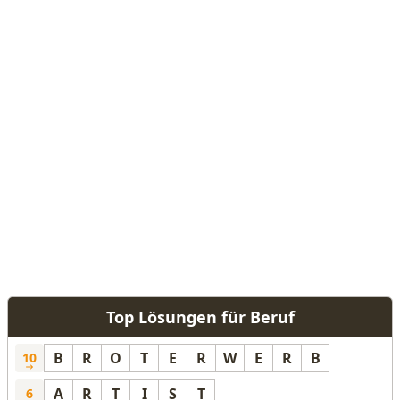
Top Lösungen für Beruf
B
R
O
T
E
R
W
E
R
B
10
A
R
T
I
S
T
6