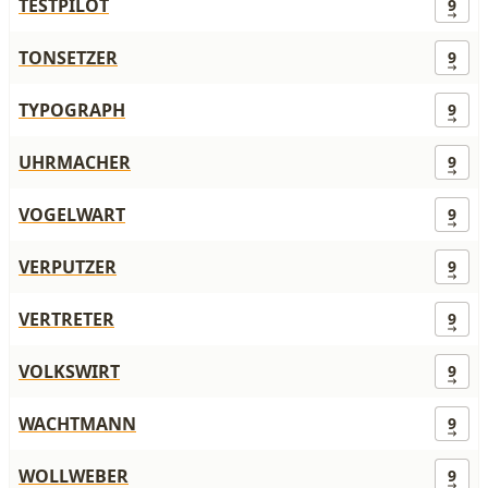
TESTPILOT
9
TONSETZER
9
TYPOGRAPH
9
UHRMACHER
9
VOGELWART
9
VERPUTZER
9
VERTRETER
9
VOLKSWIRT
9
WACHTMANN
9
WOLLWEBER
9