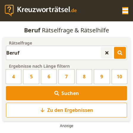
Op
Beruf
Rätselfrage & Rätselhilfe
KREUZWORTRÄTSEL-HILFE
Rätselfrage
SCRABBLE HILFE
Ergebnisse nach Länge filtern
ANAGRAMM-GENERATOR
4
5
6
7
8
9
10
WORTLISTE
Suchen
Zu den Ergebnissen