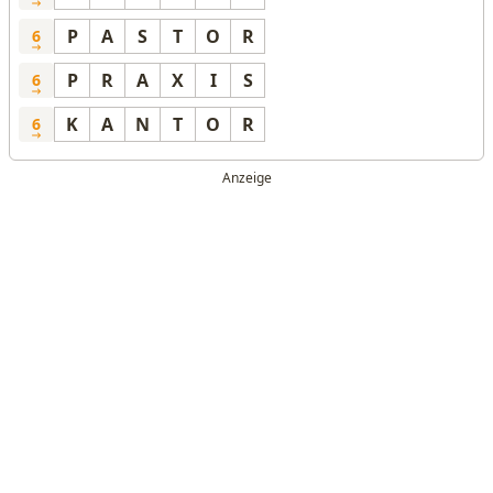
P
A
S
T
O
R
6
P
R
A
X
I
S
6
K
A
N
T
O
R
6