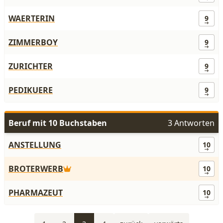
WAERTERIN
9
ZIMMERBOY
9
ZURICHTER
9
PEDIKUERE
9
Beruf mit 10 Buchstaben
3 Antworten
ANSTELLUNG
10
BROTERWERB
10
PHARMAZEUT
10