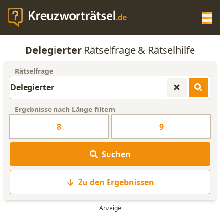
Op
Delegierter
Rätselfrage & Rätselhilfe
KREUZWORTRÄTSEL-HILFE
Rätselfrage
SCRABBLE HILFE
Ergebnisse nach Länge filtern
ANAGRAMM-GENERATOR
8
9
WORTLISTE
Suchen
Zu den Ergebnissen