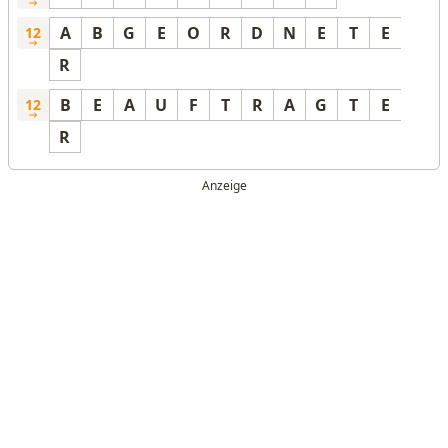
A
B
G
E
O
R
D
N
E
T
E
12
R
B
E
A
U
F
T
R
A
G
T
E
12
R