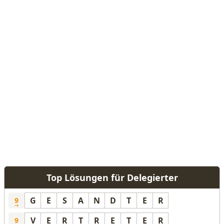
Top Lösungen für Delegierter
G
E
S
A
N
D
T
E
R
9
V
E
R
T
R
E
T
E
R
9