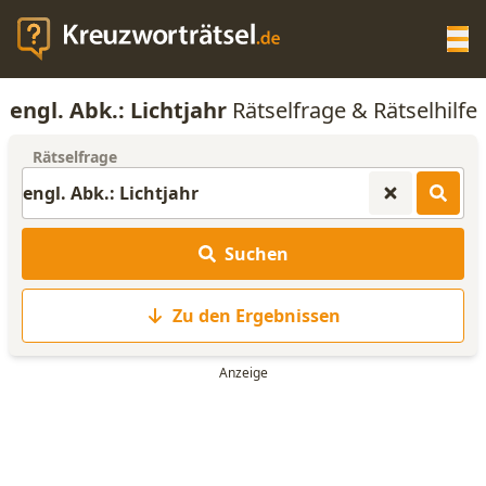
Op
engl. Abk.: Lichtjahr
Rätselfrage & Rätselhilfe
KREUZWORTRÄTSEL-HILFE
Rätselfrage
SCRABBLE HILFE
Suchen
ANAGRAMM-GENERATOR
Zu den Ergebnissen
WORTLISTE