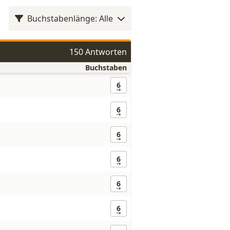
Buchstabenlänge: Alle
150 Antworten
Buchstaben
6
6
6
6
6
6