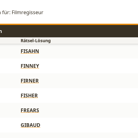
 für: Filmregisseur
n
Rätsel-Lösung
FISAHN
FINNEY
FIRNER
FISHER
FREARS
GIBAUD