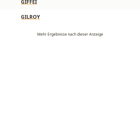
GIFFEI
GILROY