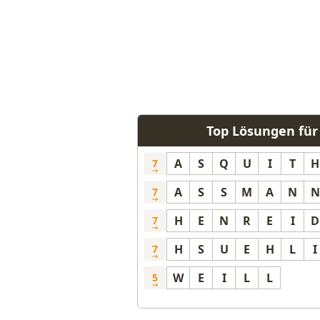
Top Lösungen für
A
S
Q
U
I
T
H
7
A
S
S
M
A
N
N
7
H
E
N
R
E
I
D
7
H
S
U
E
H
L
I
7
W
E
I
L
L
5