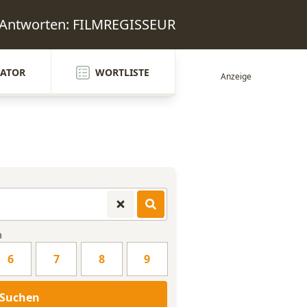
 Antworten: FILMREGISSEUR
ATOR
WORTLISTE
n
6
7
8
9
Suchen