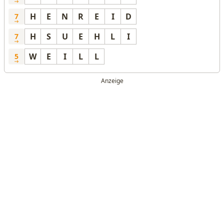
H
E
N
R
E
I
D
7
H
S
U
E
H
L
I
7
W
E
I
L
L
5