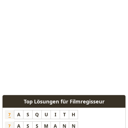
Top Lösungen für Filmregisseur
A
S
Q
U
I
T
H
7
A
S
S
M
A
N
N
7