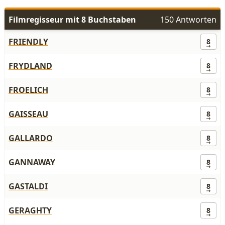
Filmregisseur mit 8 Buchstaben
150 Antworten
FRIENDLY
8
FRYDLAND
8
FROELICH
8
GAISSEAU
8
GALLARDO
8
GANNAWAY
8
GASTALDI
8
GERAGHTY
8