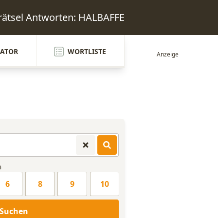
rätsel Antworten: HALBAFFE
ATOR
WORTLISTE
n
6
8
9
10
Suchen