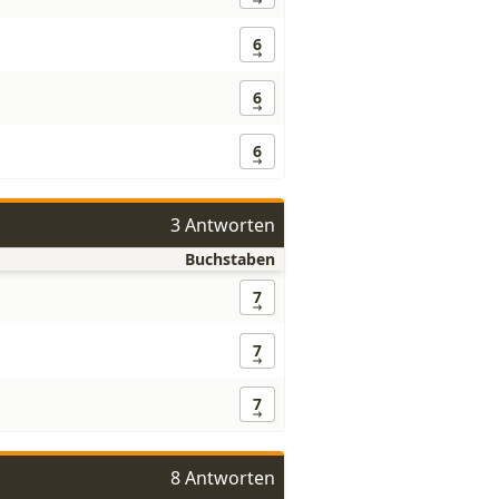
6
6
6
3 Antworten
Buchstaben
7
7
7
8 Antworten