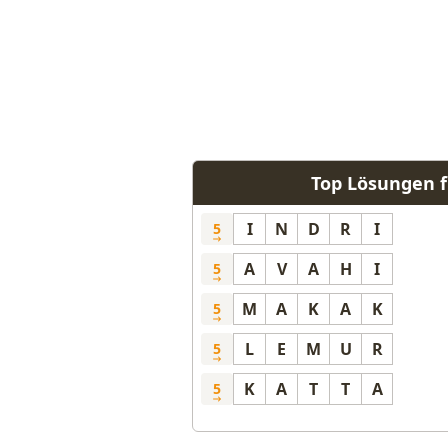
Top Lösungen f
I
N
D
R
I
5
A
V
A
H
I
5
M
A
K
A
K
5
L
E
M
U
R
5
K
A
T
T
A
5