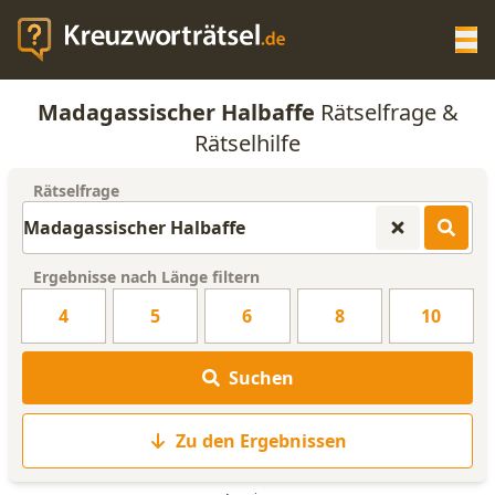
Op
Madagassischer Halbaffe
Rätselfrage &
KREUZWORTRÄTSEL-HILFE
Rätselhilfe
Rätselfrage
SCRABBLE HILFE
ANAGRAMM-GENERATOR
Ergebnisse nach Länge filtern
4
5
6
8
10
WORTLISTE
Suchen
Zu den Ergebnissen