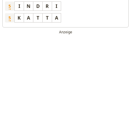
I
N
D
R
I
5
K
A
T
T
A
5