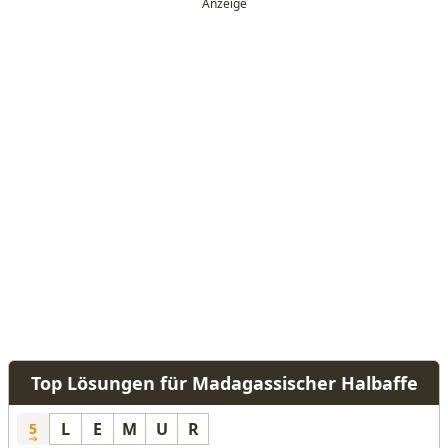
Top Lösungen für Madagassischer Halbaffe
L
E
M
U
R
5