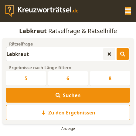
Op
Labkraut
Rätselfrage & Rätselhilfe
KREUZWORTRÄTSEL-HILFE
Rätselfrage
SCRABBLE HILFE
Ergebnisse nach Länge filtern
ANAGRAMM-GENERATOR
5
6
8
WORTLISTE
Suchen
Zu den Ergebnissen