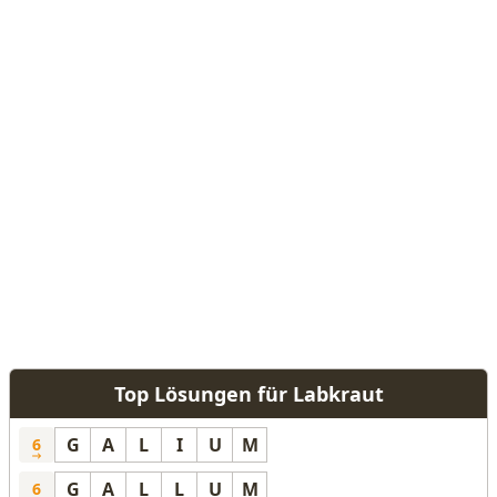
Top Lösungen für Labkraut
G
A
L
I
U
M
6
G
A
L
L
U
M
6