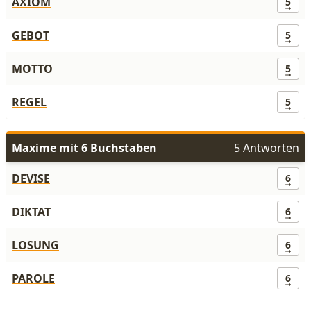
AXIOM
5
GEBOT
5
MOTTO
5
REGEL
5
Maxime mit 6 Buchstaben
5 Antworten
DEVISE
6
DIKTAT
6
LOSUNG
6
PAROLE
6