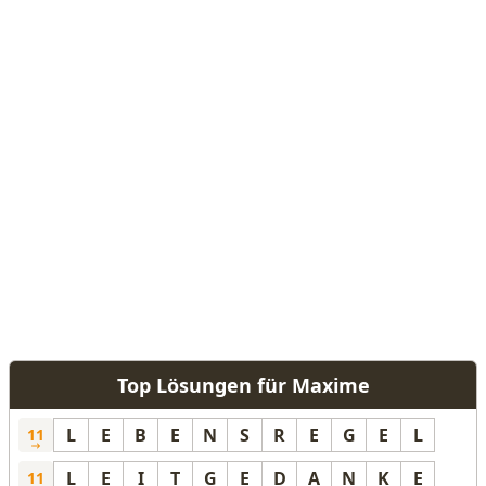
Top Lösungen für Maxime
L
E
B
E
N
S
R
E
G
E
L
11
L
E
I
T
G
E
D
A
N
K
E
11