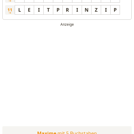
L
E
I
T
P
R
I
N
Z
I
P
11
Maxime
mit 5 Buchstaben