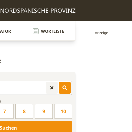
n: NORDSPANISCHE-PROVINZ
ATOR
WORTLISTE
e
n
7
8
9
10
Suchen