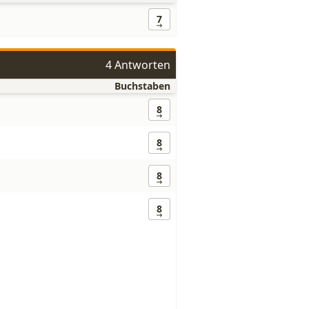
7
4 Antworten
Buchstaben
8
8
8
8