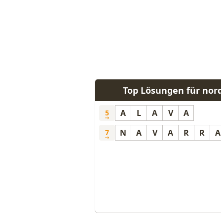
Top Lösungen für nor
A
L
A
V
A
5
N
A
V
A
R
R
A
7