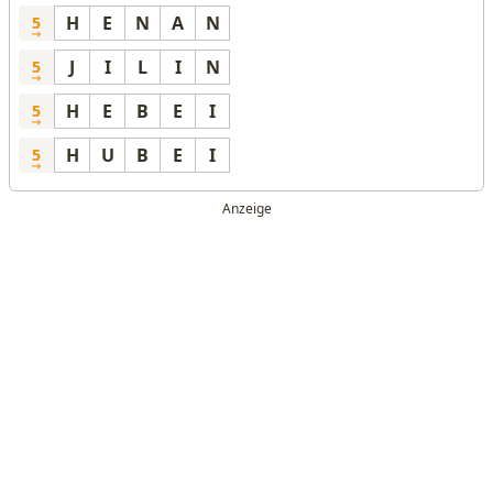
H
E
N
A
N
5
J
I
L
I
N
5
H
E
B
E
I
5
H
U
B
E
I
5