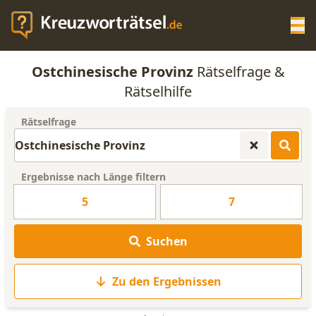
Op
Ostchinesische Provinz
Rätselfrage &
KREUZWORTRÄTSEL-HILFE
Rätselhilfe
Rätselfrage
SCRABBLE HILFE
ANAGRAMM-GENERATOR
Ergebnisse nach Länge filtern
5
7
WORTLISTE
Suchen
Zu den Ergebnissen