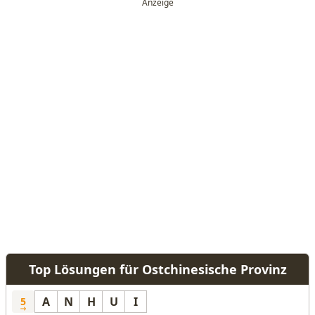
Top Lösungen für Ostchinesische Provinz
A
N
H
U
I
5