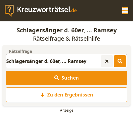
Op
Schlagersänger d. 60er, ... Ramsey
KREUZWORTRÄTSEL-HILFE
Rätselfrage & Rätselhilfe
Rätselfrage
SCRABBLE HILFE
ANAGRAMM-GENERATOR
Suchen
WORTLISTE
Zu den Ergebnissen