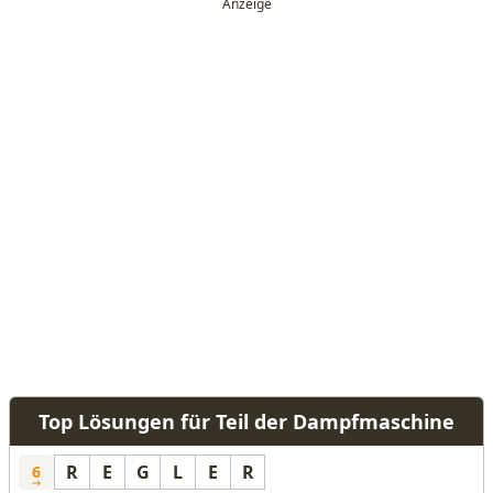
Top Lösungen für Teil der Dampfmaschine
R
E
G
L
E
R
6