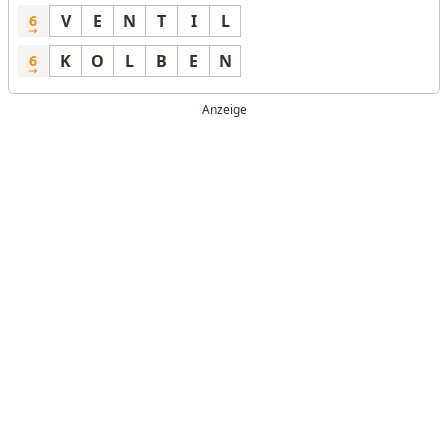
V
E
N
T
I
L
6
K
O
L
B
E
N
6