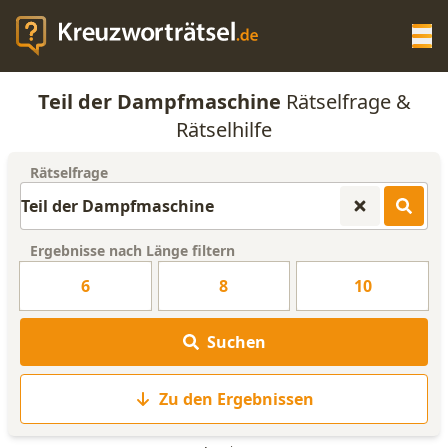
Op
Teil der Dampfmaschine
Rätselfrage &
KREUZWORTRÄTSEL-HILFE
Rätselhilfe
Rätselfrage
SCRABBLE HILFE
ANAGRAMM-GENERATOR
Ergebnisse nach Länge filtern
6
8
10
WORTLISTE
Suchen
Zu den Ergebnissen