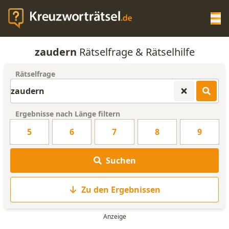
Op
zaudern
Rätselfrage & Rätselhilfe
KREUZWORTRÄTSEL-HILFE
Rätselfrage
SCRABBLE HILFE
Ergebnisse nach Länge filtern
ANAGRAMM-GENERATOR
5
6
7
8
9
WORTLISTE
Suchen
Zu den Ergebnissen