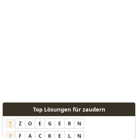
Top Lösungen für zaudern
Z
O
E
G
E
R
N
7
F
A
C
K
E
L
N
7