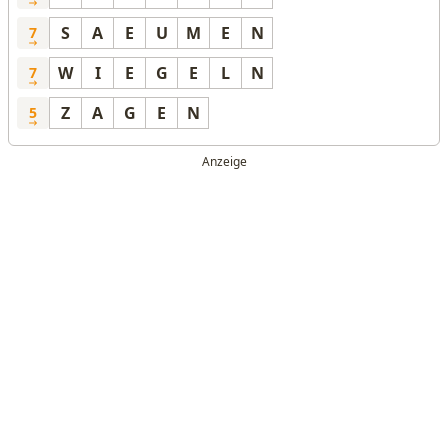
S
A
E
U
M
E
N
7
W
I
E
G
E
L
N
7
Z
A
G
E
N
5